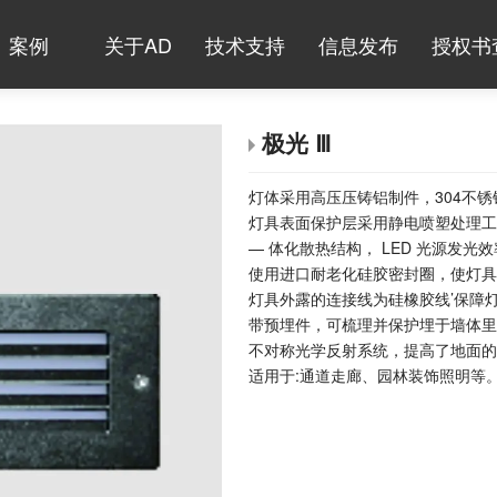
案例
关于AD
技术支持
信息发布
授权书
极光 Ⅲ
灯体采用高压压铸铝制件，304不锈
灯具表面保护层采用静电喷塑处理工
— 体化散热结构， LED 光源发光
使用进口耐老化硅胶密封圈，使灯具维
灯具外露的连接线为硅橡胶线’保障
带预埋件，可梳理并保护埋于墙体里
不对称光学反射系统，提高了地面的
适用于:
通道走廊、园林装饰照明等