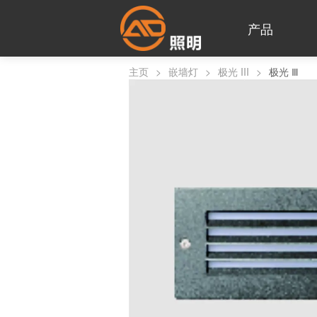
产品
主页
>
嵌墙灯
>
极光 III
>
极光 Ⅲ