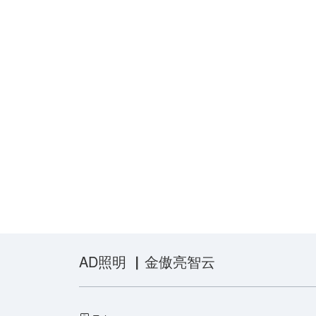
AD照明 ▏金傲亮智云