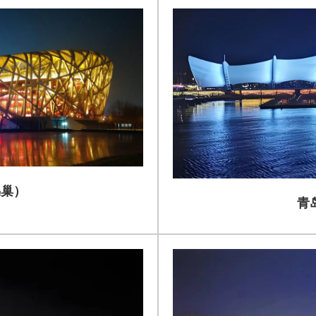
鸟巢）
青