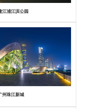
建江浦江滨公园
广州珠江新城