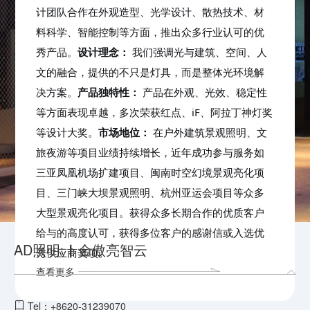
在
光学设计、散热技术、材
计团队合作
外观造型、
料科学、智能控制等方面
，
推出众多行业认可的优
设计理念：
强调光与建筑、空间、人
秀产品
。
我们
文的融合，提供的不只是灯具，而是
光环境解
整体
决方案
产品独特性：
产品在
光效、
。
外观
、
稳定性
荣获红点、
iF
等方面表现卓越，多次
、
阿拉丁神灯奖
设计大奖
市场地位：
在
、文
等
。
户外建筑景观照明
旅夜游等
业绩持续增长
项目
，
近年成功参与服务如
三亚凤凰机场扩建项目、闽南时空幻境景观亮化项
目、三门峡大坝景观照明、杭州亚运会项目等众多
众多长期合作
客户
大型景观亮化项目。获得
的优质
，获得
客户
感谢信或
优
给与的高度认可
多位
的
入选
AD照明 ▏金傲亮智云
秀供应商奖项
。
查看更多
Tel：+8620-31239070