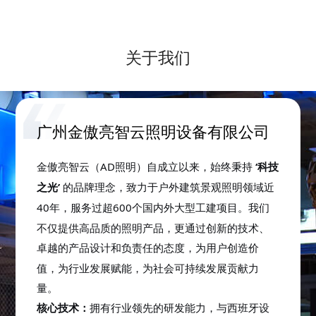
汇聚行业精英、共话前沿趋势的年度盛典
上，金傲亮智云凭借卓越的创新实力与出色
的产品表现，在众多参评企业中脱颖而出，
关于我们
由公司自主研发的多功能深度防眩投光灯 一
举斩获 “深照奖——创新产品奖”。此次获奖
产品是金傲亮智云在智能照明领域持续探索
的重要成果
广州金傲亮智云照明设备有限公司
AD
自成立以来，始终秉持
‘
金傲亮智云（
照明）
科技
光
’
的品牌理念，致力于
之
户外建筑景观照明领域近
40
600
我们
年，服务过超
个国内外大型工建项目。
不仅提供高品质的照明产品，更通过创新的技术、
卓越的
设计和负责任的态度，为用户创造价
产品
值，为行业发展赋能，为社会可持续发展贡献力
量。
核心技术：
拥有行业领先的研发能力，
与西班牙设