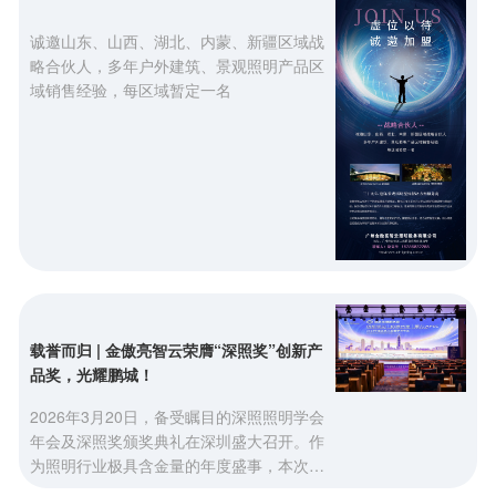
牌，AD照明（金傲亮智云）受邀出席本次发
诚邀山东、山西、湖北、内蒙、新疆区域战
布会，积极参与行业交流，与各界同仁共探
略合伙人，多年户外建筑、景观照明产品区
照明产业的新趋势与新机遇。金手指奖是中
域销售经验，每区域暂定一名
国照明行业首个综合性奖项，自创立以来，
一直以权
载誉而归 | 金傲亮智云荣膺“深照奖”创新产
品奖，光耀鹏城！
2026年3月20日，备受瞩目的深照照明学会
年会及深照奖颁奖典礼在深圳盛大召开。作
为照明行业极具含金量的年度盛事，本次年
会汇聚了众多行业精英与领军品牌。在这场